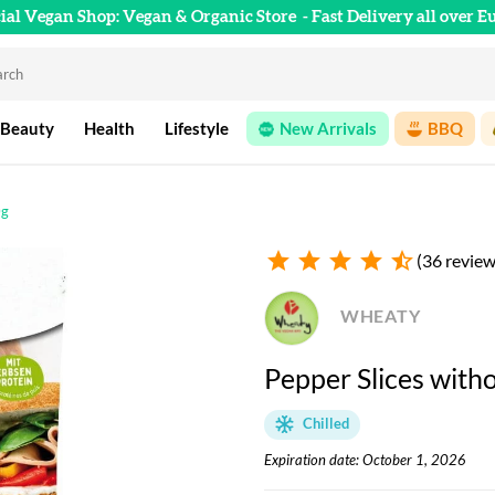
cial Vegan Shop: Vegan & Organic Store
- Fast Delivery all over E
 Beauty
Health
Lifestyle
New Arrivals
BBQ
0g
star
star
star
star
star_half
(36 review
WHEATY
Pepper Slices with
Chilled
Expiration date: October 1, 2026