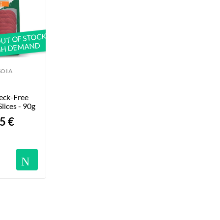
UT OF STOCK
GH DEMAND
SOIA
eck-Free 
lices - 90g
5 €
Notifications