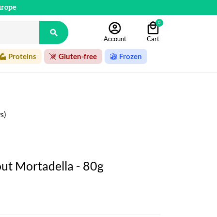
urope
0

Account
Cart
Proteins
Gluten-free
Frozen
s)
out Mortadella - 80g