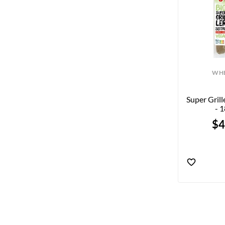
WH
Super Grill
- 
$4