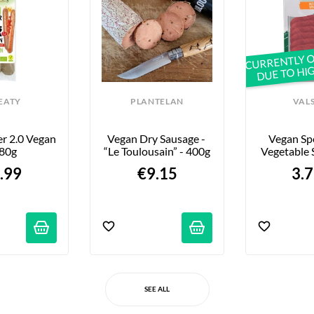
CURRENTLY O
DUE TO HI
EATY
PLANTELAN
VAL
er 2.0 Vegan 
Vegan Dry Sausage - 
Vegan Sp
180g
“Le Toulousain” - 400g
Vegetable S
.99
€9.15
3.7
SEE ALL