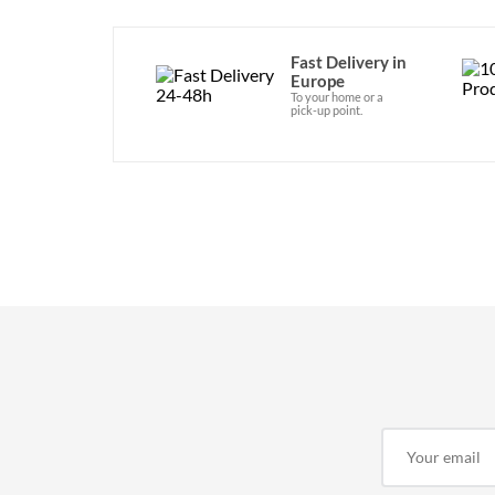
Fast Delivery in
Europe
To your home or a
pick-up point.