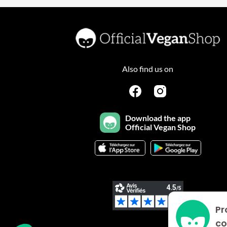
Also find us on
Download the app
Official Vegan Shop
Pr
Plateforme de Gestion du Consentement : Personnalisez vo
Axeptio consent
co