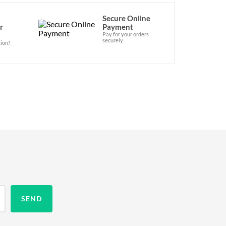
Secure Online
r
Payment
Pay for your orders
securely.
ion?