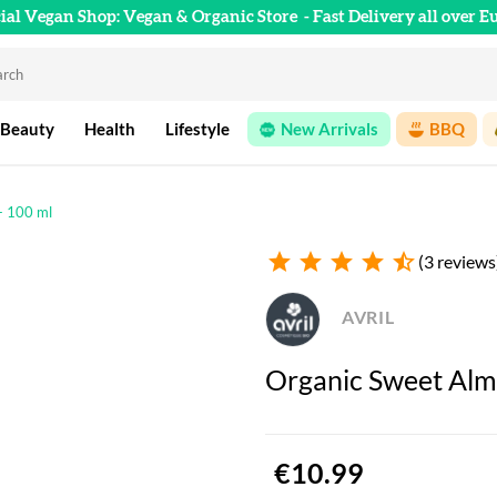
cial Vegan Shop: Vegan & Organic Store
- Fast Delivery all over E
 Beauty
Health
Lifestyle
New Arrivals
BBQ
- 100 ml
star
star
star
star
star_half
(3 reviews
AVRIL
Organic Sweet Alm
€10.99