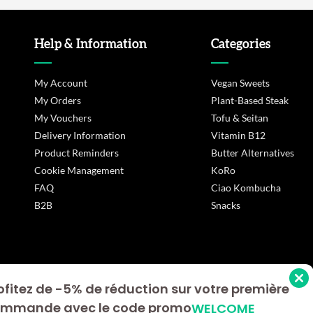
Help & Information
Categories
My Account
Vegan Sweets
My Orders
Plant-Based Steak
My Vouchers
Tofu & Seitan
Delivery Information
Vitamin B12
Product Reminders
Butter Alternatives
Cookie Management
KoRo
FAQ
Ciao Kombucha
B2B
Snacks
ofitez de -5% de réduction sur votre première
s Options
mmande avec le code promo
WELCOME