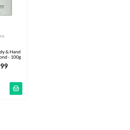
RIL
dy & Hand 
ond - 100g
.99