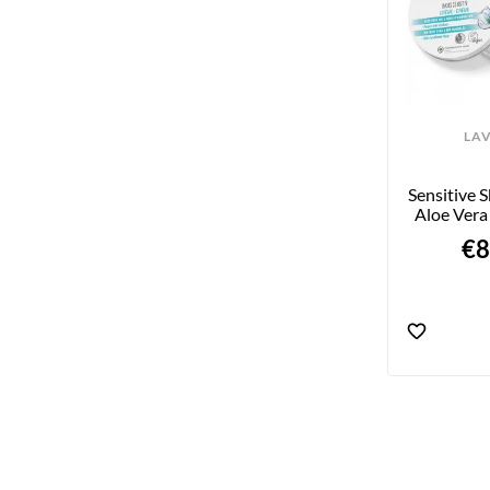
LA
Sensitive S
Aloe Vera
Oil -
€8