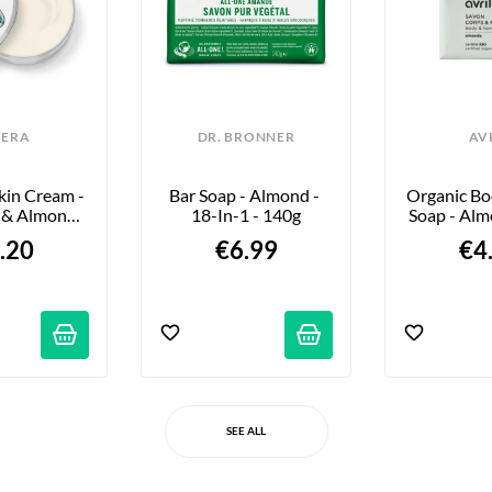
VERA
DR. BRONNER
AV
kin Cream - 
Bar Soap - Almond - 
Organic Bo
 & Almond 
18-In-1 - 140g
Soap - Alm
 150 Ml
.20
€6.99
€4
SEE ALL