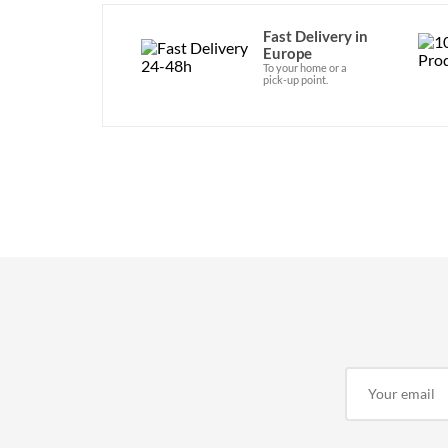
Fast Delivery in
Europe
To your home or a
pick-up point.