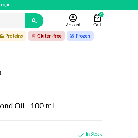
urope
0

Account
Cart
Proteins
Gluten-free
Frozen
)
ond Oil - 100 ml
In Stock
