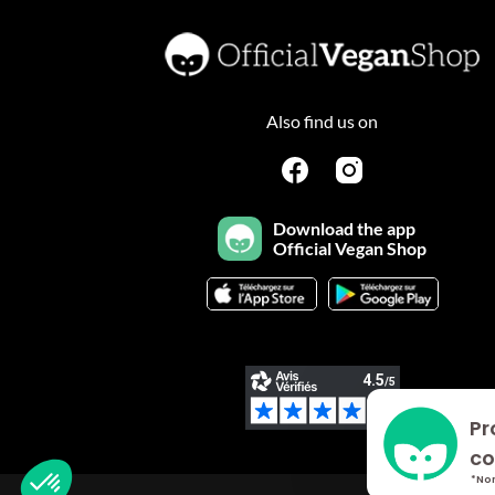
Also find us on
Download the app
Official Vegan Shop
Pr
Plateforme de Gestion du Consentement : Personnalisez vo
Axeptio consent
co
Notre plateforme vous permet d'adapter et de gérer vos param
*Non