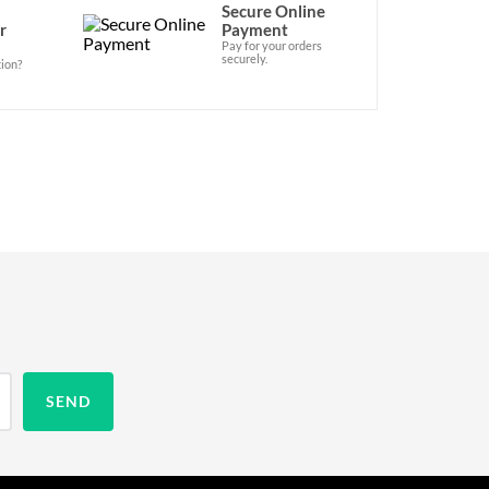
Secure Online
r
Payment
Pay for your orders
securely.
ion?