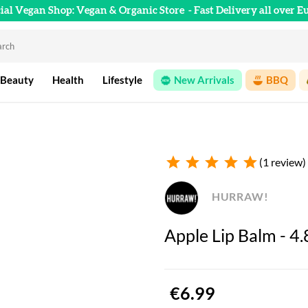
cial Vegan Shop: Vegan & Organic Store
- Fast Delivery all over E
 Beauty
Health
Lifestyle
New Arrivals
BBQ
star
star
star
star
star
(1 review)
HURRAW!
Apple Lip Balm - 4.
€6.99