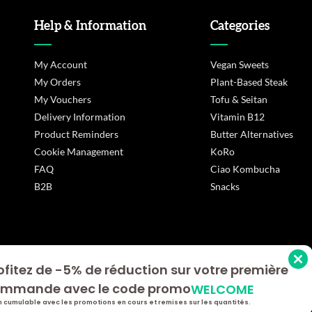
Help & Information
Categories
My Account
Vegan Sweets
My Orders
Plant-Based Steak
My Vouchers
Tofu & Seitan
Delivery Information
Vitamin B12
Product Reminders
Butter Alternatives
Cookie Management
KoRo
FAQ
Ciao Kombucha
B2B
Snacks
ofitez de -5% de réduction sur votre première
s Options
mmande avec le code promo
WELCOME
ètres de confidentialité, en garantissant la conformité avec le
 cumulable avec les promotions en cours et remises sur les quantités.