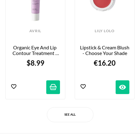
AVRIL
LILY LOLO
Organic Eye And Lip 
Lipstick & Cream Blush 
Contour Treatment - 
- Choose Your Shade
40 Ml
$8.99
€16.20
visibility
SEE ALL