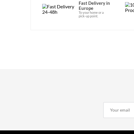
Fast Delivery in
Europe
To your home or a
pick-up point.