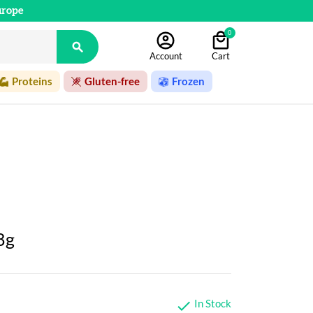
urope
0

Account
Cart
Proteins
Gluten-free
Frozen
8g
In Stock
