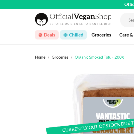
Offi
Deals
Chilled
Groceries
Care &
Home
Groceries
Organic Smoked Tofu - 200g
CURRENTLY OUT OF STOCK DUE 
CURRENTLY OUT OF STOCK DUE 