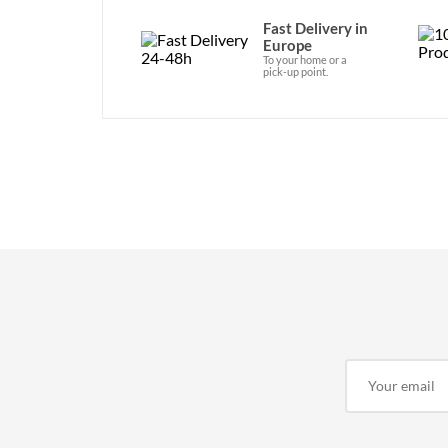
Fast Delivery in
Europe
To your home or a
pick-up point.