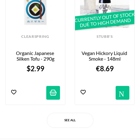
CURRENTLY OUT OF STOCK
DUE TO HIGH DEMAND
CLEARSPRING
STUBB'S
Organic Japanese 
Vegan Hickory Liquid 
Silken Tofu - 290g
Smoke - 148ml
$2.99
€8.69
tifications
No
SEE ALL