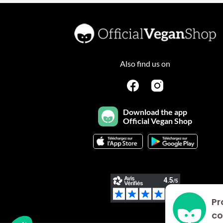
Also find us on
Download the app
Official Vegan Shop
Pr
Plateforme de Gestion du Consentement : Personnalisez vo
Axeptio consent
co
Notre plateforme vous permet d'adapter et de gérer vos param