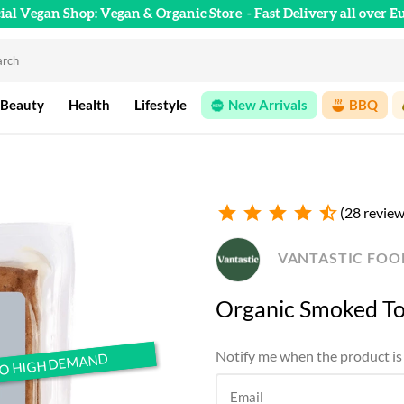
cial Vegan Shop: Vegan & Organic Store
- Fast Delivery all over E
 Beauty
Health
Lifestyle
New Arrivals
BBQ
star
star
star
star
star_half
(28 review
VANTASTIC FOO
Organic Smoked To
Notify me when the product is 
TO HIGH DEMAND
TO HIGH DEMAND
Email