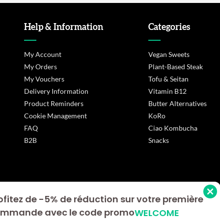
Help & Information
Categories
My Account
Vegan Sweets
My Orders
Plant-Based Steak
My Vouchers
Tofu & Seitan
Delivery Information
Vitamin B12
Product Reminders
Butter Alternatives
Cookie Management
KoRo
FAQ
Ciao Kombucha
B2B
Snacks
ofitez de -5% de réduction sur votre première
s Options
mmande avec le code promo
WELCOME
ètres de confidentialité, en garantissant la conformité avec le