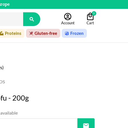
urope
0

Account
Cart
Proteins
Gluten-free
Frozen
s)
DS
fu - 200g
available
mail