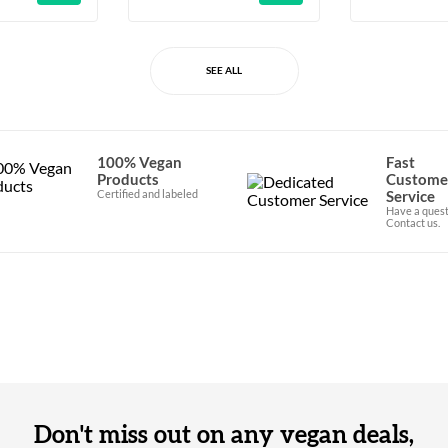
SEE ALL
100% Vegan
Fast
Products
Custome
Certified and labeled
Service
Have a quest
Contact us.
Don't miss out on any vegan deals,