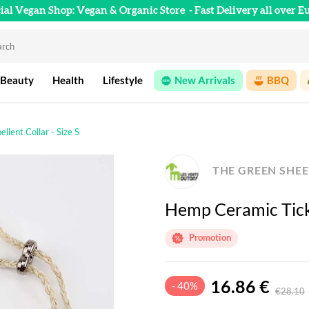
cial Vegan Shop: Vegan & Organic Store
- Fast Delivery all over E
 Beauty
Health
Lifestyle
New Arrivals
BBQ
lent Collar - Size S
THE GREEN SHEE
Hemp Ceramic Tick-
Promotion
16.86 €
- 40%
€28.10