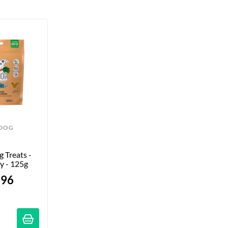
DOG
Treats - 
y - 125g
.96