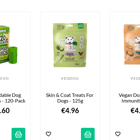
NEVO
VEGDOG
VEG
dable Dog 
Skin & Coat Treats For 
Vegan Dog 
 - 120-Pack
Dogs - 125g
Immunit
.60
€4.96
€4