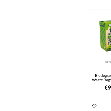
BE
Biodegra
Waste Bags
€9