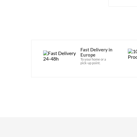
Fast Delivery in
Europe
To your home or a
pick-up point.