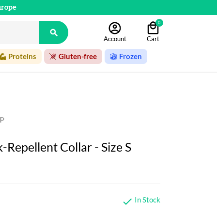
urope
0

Account
Cart
Proteins
Gluten-free
Frozen
P
Repellent Collar - Size S
In Stock
