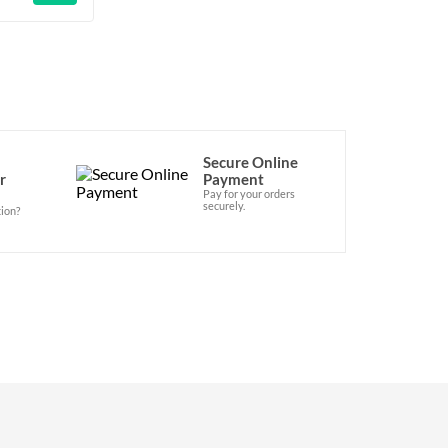
Secure Online
r
Payment
Pay for your orders
securely.
ion?