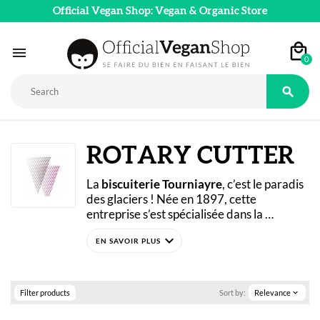
Official Vegan Shop: Vegan & Organic Store

0

ROTARY CUTTER
La 
biscuiterie Tourniayre
, c’est le paradis 
des glaciers ! Née en 1897, cette 
entreprise s’est spécialisée dans la 
confection de cornets de glace, biscuits et 
expand_more
coupes gaufrettes. Certifié Vegan depuis 
2016, pour notre plus grand plaisir. 
C’est depuis leur usine de Roye que 
Tourniayre crée ses produits. L’entreprise 
choisit des matières premières de 
Filter products
Sort by:
Relevance
expand_more
proximité, exemptées d’OGM et d’huile de 
palme. 