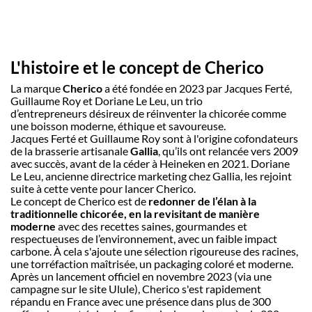
latte. La plante est récoltée en France ou 
en Europe, en agriculture biologique. Les 
produits Cherico sont ensuite fabriqués en 
France, au sein des ateliers de la marque, 
L'histoire et le concept de Cherico
entre Paris et Lyon.
La marque
Cherico
a été fondée en 2023 par Jacques Ferté,
Guillaume Roy et Doriane Le Leu, un trio
d’entrepreneurs désireux de réinventer la chicorée comme
une boisson moderne, éthique et savoureuse.
Jacques Ferté et Guillaume Roy sont à l'origine cofondateurs
de la brasserie artisanale
Gallia
, qu’ils ont relancée vers 2009
avec succès, avant de la céder à Heineken en 2021. Doriane
Le Leu, ancienne directrice marketing chez Gallia, les rejoint
suite à cette vente pour lancer Cherico.
Le concept de Cherico est de
redonner de l’élan à la
traditionnelle chicorée, en la revisitant de manière
moderne
avec des recettes saines, gourmandes et
respectueuses de l’environnement, avec un faible impact
carbone. À cela s'ajoute une sélection rigoureuse des racines,
une torréfaction maîtrisée, un packaging coloré et moderne.
Après un lancement officiel en novembre 2023 (via une
campagne sur le site Ulule), Cherico s'est rapidement
répandu en France avec une présence dans plus de 300