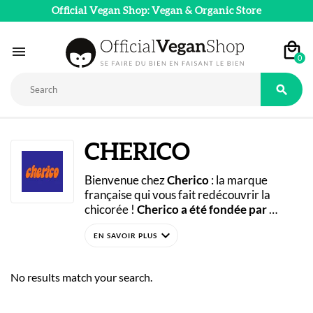
Official Vegan Shop: Vegan & Organic Store

0

CHERICO
Bienvenue chez 
Cherico
 : la marque 
française qui vous fait redécouvrir la 
chicorée ! 
Cherico a été fondée par 
Jacques Ferté, Guillaume Roy et Doriane 
expand_more
Le Leu
Une nouvelle boisson chaude s’invite dans 
 dans le but de donner une seconde 
jeunesse à la boisson d’antan qu'est la 
votre quotidien ! 
Toutes les chicorées 
chicorée. Les packs sont colorés et les 
Cherico sont disponibles en ligne sur 
No results match your search.
recettes sont innovantes : la chicorée 
Official Vegan Shop
.
Cherico est proposée nature, avec du 
guarana, du cacao, du café, ou façon chaï 