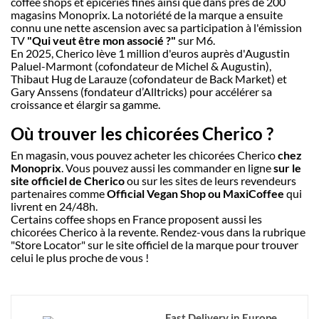
coffee shops et épiceries fines ainsi que dans près de 200
magasins Monoprix. La notoriété de la marque a ensuite
connu une nette ascension avec sa participation à l'émission
TV
"Qui veut être mon associé ?"
sur M6.
En 2025, Cherico lève 1 million d'euros auprès d'Augustin
Paluel-Marmont (cofondateur de Michel & Augustin),
Thibaut Hug de Larauze (cofondateur de Back Market) et
Gary Anssens (fondateur d’Alltricks) pour accélérer sa
croissance et élargir sa gamme.
Où trouver les chicorées Cherico ?
En magasin, vous pouvez acheter les chicorées Cherico
chez
Monoprix
. Vous pouvez aussi les commander en ligne
sur le
site officiel de Cherico
ou sur les sites de leurs revendeurs
partenaires comme
Official Vegan Shop ou MaxiCoffee
qui
livrent en 24/48h.
Certains coffee shops en France proposent aussi les
chicorées Cherico à la revente. Rendez-vous dans la rubrique
"Store Locator" sur le site officiel de la marque pour trouver
celui le plus proche de vous !
Fast Delivery in Europe