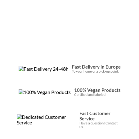
de ses bénéfices pour mener des actions 
de lutte contre la faim.
Fast Delivery in Europe
To your home or a pick-up point.
100% Vegan Products
Certified and labeled
Fast Customer
Service
Have a question? Contact
us.