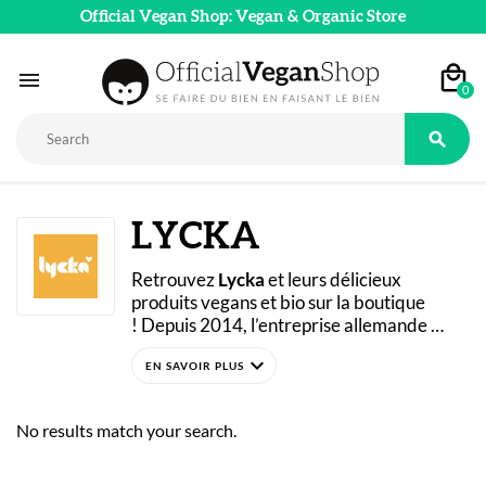
Official Vegan Shop: Vegan & Organic Store

0

LYCKA
Retrouvez 
Lycka
 et leurs délicieux 
produits 
vegans
 et bio sur la boutique 
!
 Depuis 2014, l’entreprise allemande 
s’est 
spécialisée
 dans la création de barres 
expand_more
chocolatées, glaces et pizzas surgelées.
Lycka
, c’est aussi une entreprise engagée 
No results match your search.
dans la lutte contre la faim.
 Elle travaille en 
étroite collaboration avec 
l’ONG 
Welthungerhilfe
 et utilise une partie 