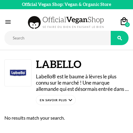
Official Vegan Shop: Vegan & Organic Store

0

LABELLO
Labello® est le baume à lèvres le plus 
connu sur le marché ! Une marque 
allemande qui est désormais entrée dans 
les mœurs : les sticks sont produits depuis 
expand_more
1909 en continu. Retrouvez les variantes 
de Labello® Vegan : sans cire d’abeille ! 
Sur notre shop, nous sélectionnons 
No results match your search.
uniquement les formules Vegan-Friendly, 
sans ingrédients d’origine animale.