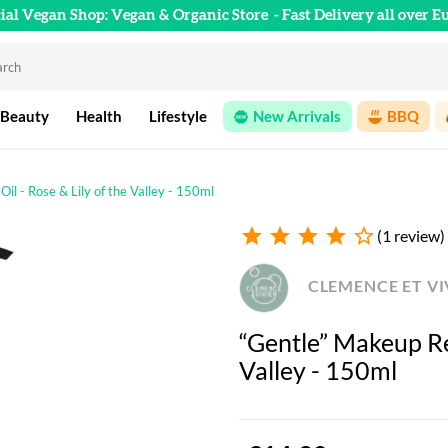
cial Vegan Shop: Vegan & Organic Store
- Fast Delivery all over E
 Beauty
Health
Lifestyle
New Arrivals
BBQ
l - Rose & Lily of the Valley - 150ml
star
star
star
star
star_outline
(1 review)
CLEMENCE ET VI
“Gentle” Makeup Re
Valley - 150ml