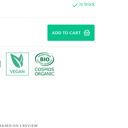
In Stock

ADD TO CART
 BASED ON 1 REVIEW