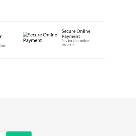
Secure Online
r
Payment
Pay for your orders
securely.
ion?