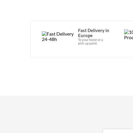
Fast Delivery in
Europe
To your home or a
pick-up point.