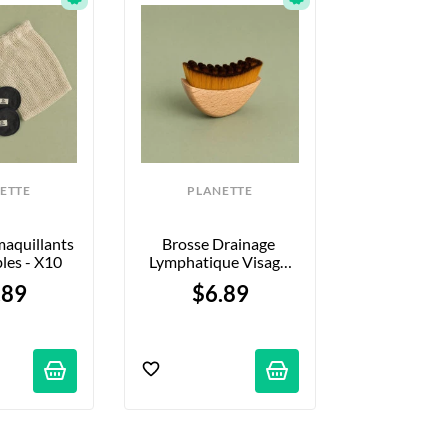
ETTE
PLANETTE
aquillants 
Brosse Drainage 
bles - X10
Lymphatique Visage 
En Bambou
.89
$6.89