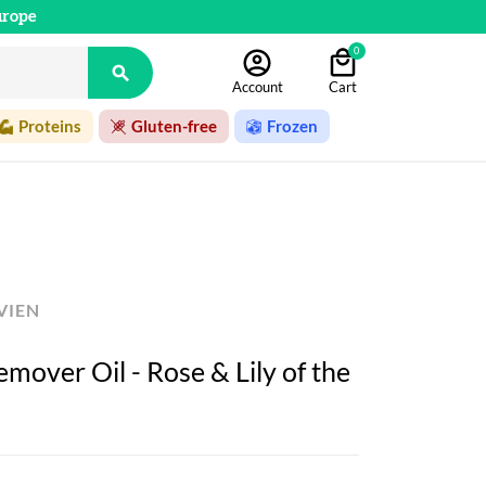
urope
0

Account
Cart
Proteins
Gluten-free
Frozen
VIEN
mover Oil - Rose & Lily of the