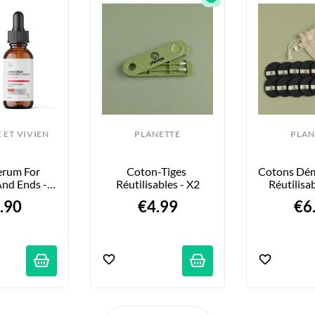
 ET VIVIEN
PLANETTE
PLAN
erum For 
Coton-Tiges 
Cotons Dém
nd Ends - 
Réutilisables - X2
Réutilisa
owers - 30 
.90
€4.99
€6
Ml