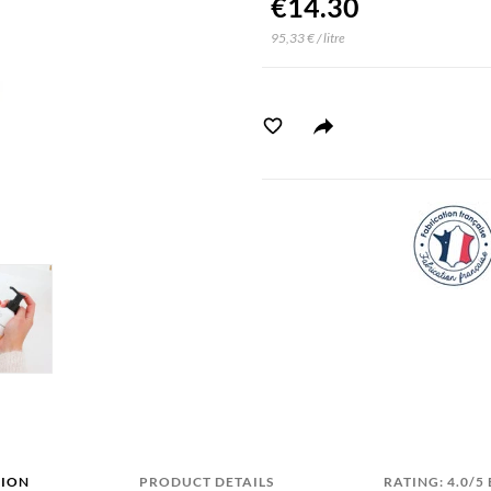
€14.30
95,33 € / litre
TION
PRODUCT DETAILS
RATING: 4.0/5