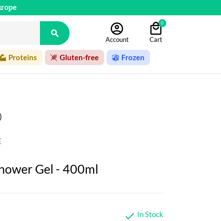
urope
0

Account
Cart
Proteins
Gluten-free
Frozen
)
E
hower Gel - 400ml
In Stock
