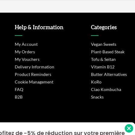
Help & Information
Categories
My Account
Vegan Sweets
My Orders
Plant-Based Steak
My Vouchers
Tofu & Seitan
Delivery Information
Vitamin B12
Product Reminders
Butter Alternatives
Cookie Management
KoRo
FAQ
Ciao Kombucha
B2B
Snacks
ofitez de -5% de réduction sur votre première