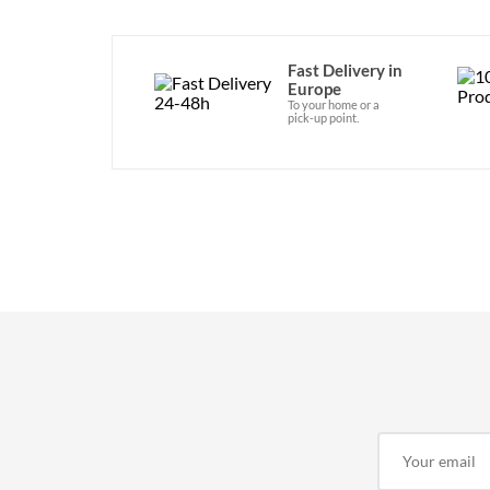
Fast Delivery in
Europe
To your home or a
pick-up point.