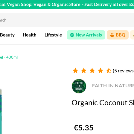
cial Vegan Shop: Vegan & Organic Store
- Fast Delivery all over E
 Beauty
Health
Lifestyle
New Arrivals
BBQ
el - 400ml
star
star
star
star
star_half
(5 reviews
FAITH IN NATUR
Organic Coconut S
€5.35