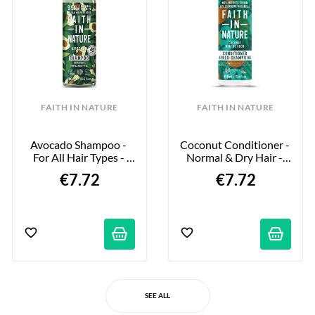
FAITH IN NATURE
FAITH IN NATURE
Avocado Shampoo - 
Coconut Conditioner - 
For All Hair Types - 
Normal & Dry Hair - 
400 Ml
16.76 Fl Oz
€7.72
€7.72
SEE ALL