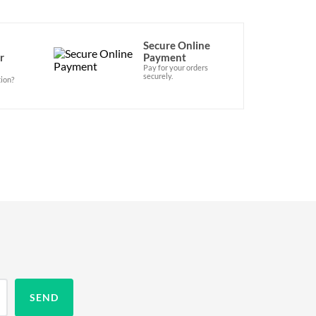
Secure Online
r
Payment
Pay for your orders
securely.
ion?