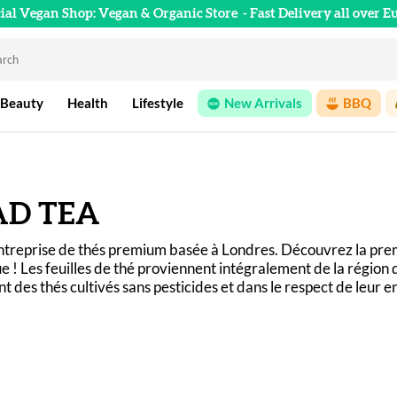
cial Vegan Shop: Vegan & Organic Store
- Fast Delivery all over E
 Beauty
Health
Lifestyle
New Arrivals
BBQ
D TEA
treprise de thés premium basée à Londres. Découvrez la premi
 ! Les feuilles de thé proviennent intégralement de la région du
t des thés cultivés sans pesticides et dans le respect de leur
mpstead Tea London, bénéficiez d’un packaging écologique. Le
en passant par les infusions indiennes traditionnelles, retrouvez
tiques et de production éthique, c’est par ici !