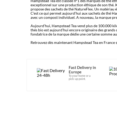
Hampstead Tea est classée n°1 des marques de thé éth
exceptionnel sur une production éthique de son thé. 
propose des sachets de thé NatureFlex. Un matériau écol
C’est ce qui permet aujourd’hui aux sachets de thé Ha
avec un compost individuel. A nouveau, la marque pren
Aujourd’hui, Hampstead Tea vend plus de 100.000 kilos
thés bio est aujourd’hui encore originaire des grands 
fondatrice de la marque dédie une certaine somme au 
Retrouvez dès maintenant Hampstead Tea en France su
Fast Delivery in
Europe
To your home or a
pick-up point.