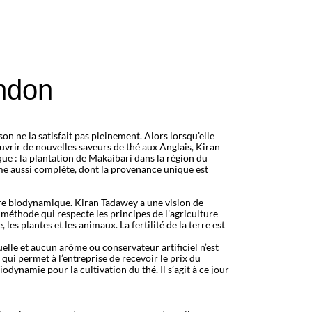
ndon
 ne la satisfait pas pleinement. Alors lorsqu’elle
uvrir de nouvelles saveurs de thé aux Anglais, Kiran
ue : la plantation de Makaibari dans la région du
mme aussi complète, dont la provenance unique est
ture biodynamique. Kiran Tadawey a une vision de
 méthode qui respecte les principes de l’agriculture
es plantes et les animaux. La fertilité de la terre est
elle et aucun arôme ou conservateur artificiel n’est
qui permet à l’entreprise de recevoir le prix du
dynamie pour la cultivation du thé. Il s’agit à ce jour