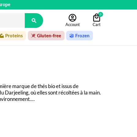
urope
0

Account
Cart
Proteins
Gluten-free
Frozen
ère marque de thés bio et issus de 
 Darjeeling, où elles sont récoltées à la main. 
 environnement.
s sachets sont compostables, garantis sans 
-les en France sur notre e-shop. Pour les 