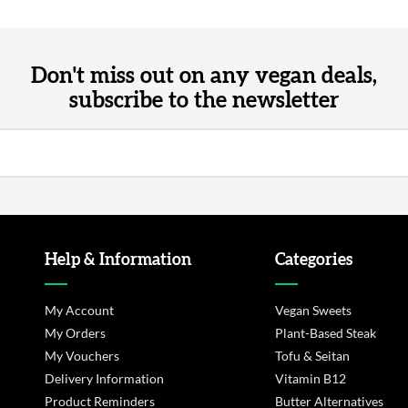
Don't miss out on any vegan deals,
subscribe to the newsletter
Help & Information
Categories
My Account
Vegan Sweets
My Orders
Plant-Based Steak
My Vouchers
Tofu & Seitan
Delivery Information
Vitamin B12
Product Reminders
Butter Alternatives