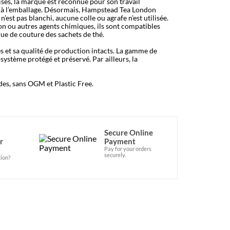
ses, la marque est reconnue pour son travail
u’à l’emballage. Désormais, Hampstead Tea London
est pas blanchi, aucune colle ou agrafe n’est utilisée.
on ou autres agents chimiques, ils sont compatibles
ue de couture des sachets de thé.
s et sa qualité de production intacts. La gamme de
système protégé et préservé. Par ailleurs, la
es, sans OGM et Plastic Free.
Secure Online
r
Payment
Pay for your orders
securely.
ion?