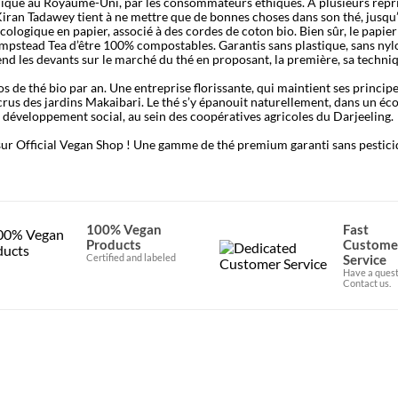
ique au Royaume-Uni, par les consommateurs éthiques. A plusieurs repri
Kiran Tadawey tient à ne mettre que de bonnes choses dans son thé, jusq
ogique en papier, associé à des cordes de coton bio. Bien sûr, le papier n’
mpstead Tea d’être 100% compostables. Garantis sans plastique, sans nyl
d les devants sur le marché du thé en proposant, la première, sa techniq
 de thé bio par an. Une entreprise florissante, qui maintient ses principe
crus des jardins Makaibari. Le thé s’y épanouit naturellement, dans un éco
développement social, au sein des coopératives agricoles du Darjeeling.
r Official Vegan Shop ! Une gamme de thé premium garanti sans pesticid
100% Vegan
Fast
Products
Custome
Certified and labeled
Service
Have a quest
Contact us.