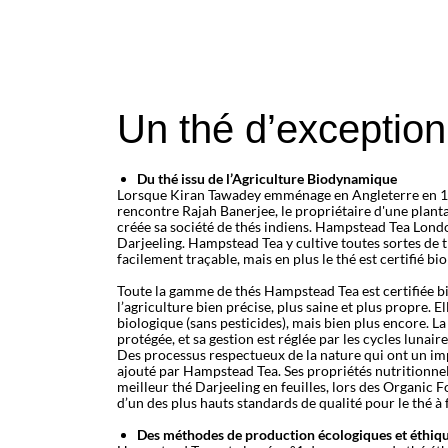
Un thé d’exceptio
Du thé issu de l’Agriculture Biodynamique
Lorsque Kiran Tawadey emménage en Angleterre en 1987,
rencontre Rajah Banerjee, le propriétaire d'une plant
créée sa société de thés indiens. Hampstead Tea Londo
Darjeeling. Hampstead Tea y cultive toutes sortes de 
facilement traçable, mais en plus le thé est certifié bi
Toute la gamme de thés Hampstead Tea est certifiée bio
l’agriculture bien précise, plus saine et plus propre.
biologique (sans pesticides), mais bien plus encore. La
protégée, et sa gestion est réglée par les cycles lunaire
Des processus respectueux de la nature qui ont un impa
ajouté par Hampstead Tea. Ses propriétés nutritionnell
meilleur thé Darjeeling en feuilles, lors des Organic 
d’un des plus hauts standards de qualité pour le thé à f
Des méthodes de production écologiques et éthiq