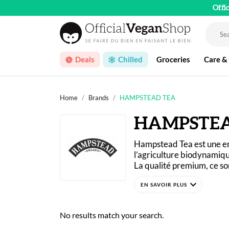
Offi
Deals
Chilled
Groceries
Care &
Home
Brands
HAMPSTEAD TEA
HAMPSTEA
Hampstead Tea est une en
l’agriculture biodynamique
La qualité premium, ce son
Avec la gamme de thés Ha
expand_more
plastique et sans OGM.
Du thé chai à l'earl grey, 
amateurs de saveurs authen
No results match your search.