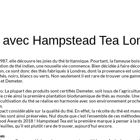
n avec Hampstead Tea Lo
 elle découvre les joies du thé britannique. Pourtant, la fameuse boisson
ation de thé indien, une nouvelle vie commence. Bien décidée à faire déco
n, ce sont donc des thés fabriqués à Londres, dont la provenance est uniq
thés, noirs, blancs ou verts. Non seulement il est rare de trouver une ga
o et Demeter.
. La plupart des produits sont certifiés Demeter, soit issus de l’agricul
 Elle crée ainsi la première plantation biodynamique de thés au monde. Une
 cultivation du thé se réalise en harmonie avec son environnement proche, l
s.
ct considérable sur la qualité du thé. En effet, la récolte du thé est manu
es sont ainsi préservées. Nul doute que c’est l’ensemble de ces méthodes 
Food Awards 2018 ! Hampstead Tea est la première marque à penser à la bio
euilles, qu’il est plutôt rare de trouver, aujourd’hui encore.
ues