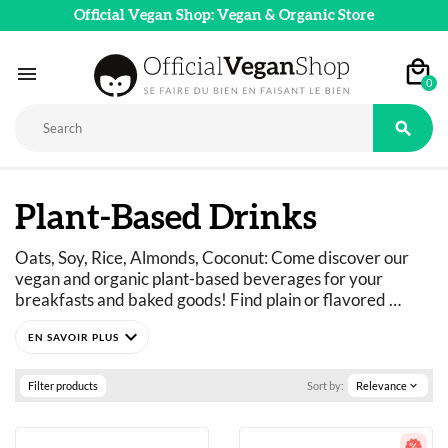
Official Vegan Shop: Vegan & Organic Store

0

Plant-Based Drinks
Oats, Soy, Rice, Almonds, Coconut: Come discover our 
vegan and organic plant-based beverages for your 
breakfasts and baked goods! Find plain or flavored 
organic plant-based beverages—there’s something for 
expand_more
everyone! 
The soy and almond versions are particularly well-suited 
for your sweet recipes because they hold up well during 
Filter products
Sort by:
Relevance
expand_more
cooking. Oat, spelt, and millet beverages have a more 
neutral flavor that works well in sauces or for soaking 
your vegan cereals or porridges. 
The perfect selection for people with lactose intolerance 