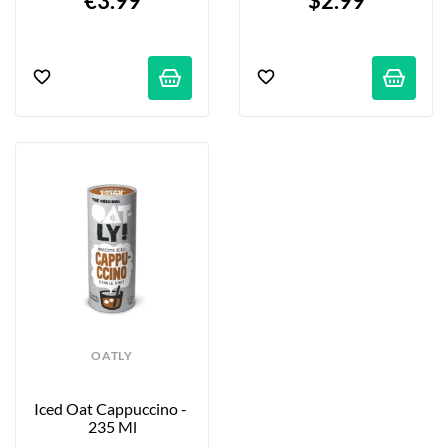
€3.99
$2.99
OATLY
Iced Oat Cappuccino - 
235 Ml