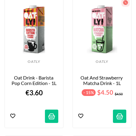
OATLY
OATLY
Oat Drink - Barista 
Oat And Strawberry 
Pop Corn Edition - 1L
Matcha Drink - 1L
€3.60
$4.50
- 15%
$4.50