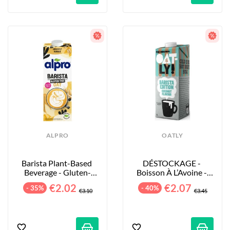
ALPRO
OATLY
Barista Plant-Based 
DÉSTOCKAGE - 
Beverage - Gluten-
Boisson À L’Avoine - 
Free Oats - 1L
Barista Edition Coco - 
€2.02
€2.07
- 35%
- 40%
1L
€3.10
€3.45