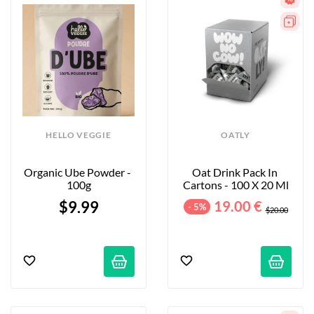
looking for alternatives to cow's milk: discover how 
delicious these vegan options are!
HELLO VEGGIE
OATLY
Organic Ube Powder - 
Oat Drink Pack In 
100g
Cartons - 100 X 20 Ml
$9.99
19.00 €
- 5%
$20.00