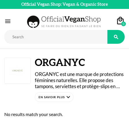
Official Vegan Shop: Vegan & Organic Store

0

ORGANYC
ORGANYC est une marque de protections 
féminines naturelles. Elle propose des 
tampons, serviettes et protège-slips en 
coton biologique, sans matière absorbante 
expand_more
chimique pour préserver la santé et 
l'environnement. Les protections 
ORGANYC sont sans matière 
No results match your search.
synthétique, sans parfum, sans plastique, 
sans cellulose et sans poudre super 
absorbante. 