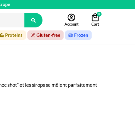
urope
0

Account
Cart
Proteins
Gluten-free
Frozen
oc shot” et les sirops se mêlent parfaitement 
Certains ont même été récompensés par des 
grédients pour obtenir des recettes ultra 