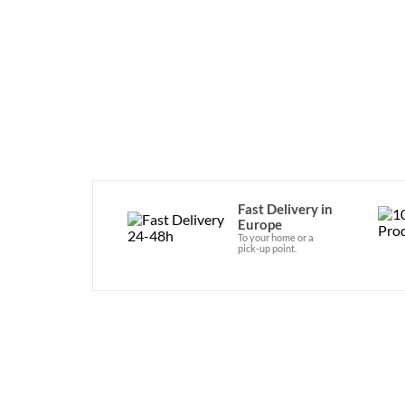
Fast Delivery in
Europe
To your home or a
pick-up point.