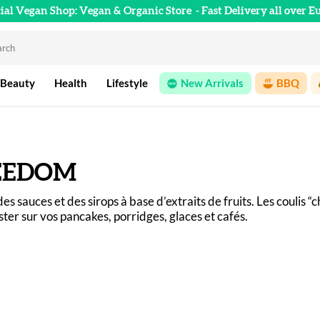
cial Vegan Shop: Vegan & Organic Store
- Fast Delivery all over E
 Beauty
Health
Lifestyle
New Arrivals
BBQ
EEDOM
sauces et des sirops à base d’extraits de fruits. Les coulis “ch
ter sur vos pancakes, porridges, glaces et cafés.
om sont vegan et compléteront idéalement vos préparations. 
ritannique prouve qu'il n'y a pas besoin d'une longue liste d'in