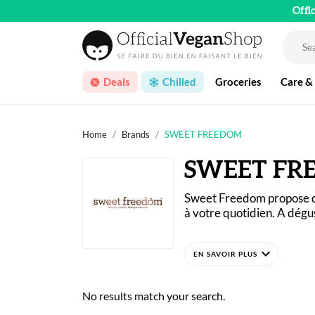
Offi
Deals
Chilled
Groceries
Care &
Home
Brands
SWEET FREEDOM
SWEET FR
Sweet Freedom propose des 
à votre quotidien. A dégus
Les produits Sweet Freed
expand_more
prix anglais ! La marque b
savoureuses. 
No results match your search.