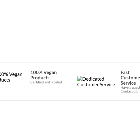
100% Vegan
Fast
Products
Custome
Certified and labeled
Service
Have a quest
Contact us.