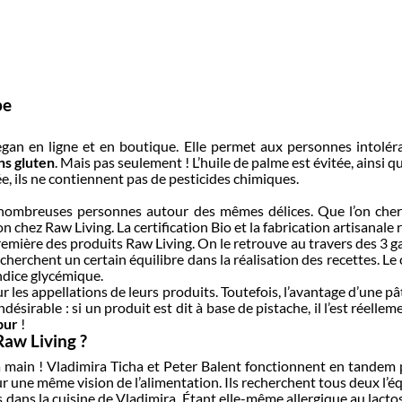
pe
egan en ligne et en boutique. Elle permet aux personnes intoléra
ns gluten
. Mais pas seulement ! L’huile de palme est évitée, ainsi qu
ée, ils ne contiennent pas de pesticides chimiques.
de nombreuses personnes autour des mêmes délices. Que l’on che
ion chez Raw Living. La certification Bio et la fabrication artisana
 première des produits Raw Living. On le retrouve au travers des 3 
echerchent un certain équilibre dans la réalisation des recettes. Le c
 indice glycémique.
ur les appellations de leurs produits. Toutefois, l’avantage d’une 
ndésirable : si un produit est dit à base de pistache, il l’est réellem
pur
!
Raw Living ?
a main ! Vladimira Ticha et Peter Balent fonctionnent en tandem po
sur une même vision de l’alimentation. Ils recherchent tous deux l’é
s dans la cuisine de Vladimira. Étant elle-même allergique au lactos