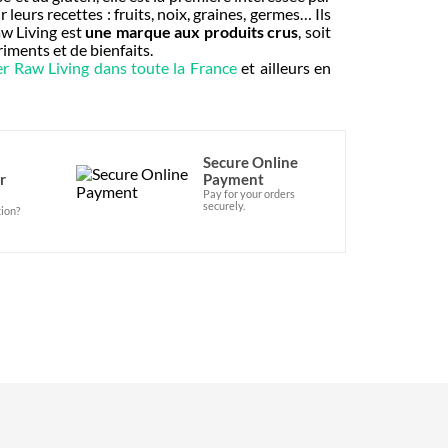
leurs recettes : fruits, noix, graines, germes… Ils
aw Living est
une marque aux produits crus
, soit
ments et de bienfaits.​
ner Raw Living dans toute la France
et ailleurs en
Secure Online
r
Payment
Pay for your orders
securely.
ion?