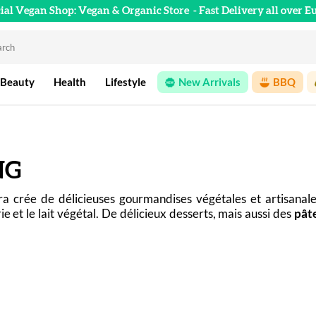
cial Vegan Shop: Vegan & Organic Store
- Fast Delivery all over E
 Beauty
Health
Lifestyle
New Arrivals
BBQ
NG
a crée de délicieuses gourmandises végétales et artisanales 
ie et le lait végétal. De délicieux desserts, mais aussi des 
pâte
 par l’élaboration de produits équilibrés au possible, simples,
s gluten. Retrouvez les pâtes à tartiner sans lait sur notre bout