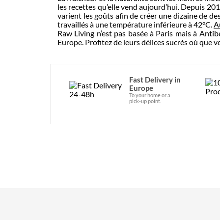
les recettes qu’elle vend aujourd’hui. Depuis 2017
varient les goûts afin de créer une dizaine de d
travaillés à une température inférieure à 42°C.
A
Raw Living n’est pas basée à Paris mais à Antibe
Europe. Profitez de leurs délices sucrés où que v
Fast Delivery in
Europe
To your home or a
pick-up point.