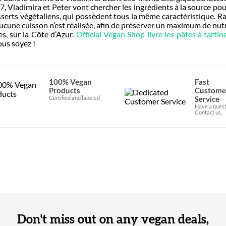
, Vladimira et Peter vont chercher les ingrédients à la source pour 
esserts végétaliens, qui possèdent tous la même caractéristique. R
ucune cuisson n’est réalisée,
afin de préserver un maximum de nutri
s, sur la Côte d’Azur.
Official Vegan Shop livre les pâtes à tarti
ous soyez !
100% Vegan
Fast
Products
Custome
Certified and labeled
Service
Have a quest
Contact us.
Don't miss out on any vegan deals,