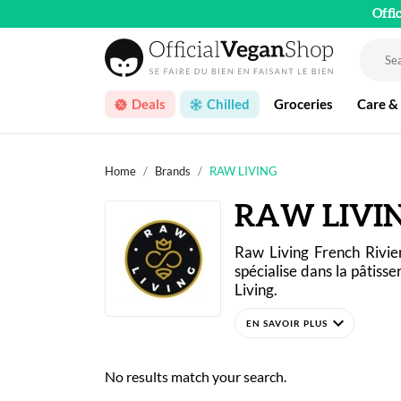
Offi
Deals
Chilled
Groceries
Care &
Home
Brands
RAW LIVING
RAW LIVI
Raw Living French Rivier
spécialise dans la pâtisser
Living.
expand_more
La “cuisine vivante” passe
sans sucres raffinés et san
No results match your search.