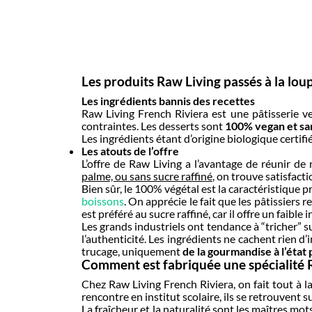
Les produits Raw Living passés à la lou
Les ingrédients bannis des recettes
Raw Living French Riviera est une pâtisserie v
contraintes. Les desserts sont
100% vegan et sa
Les ingrédients étant d’origine biologique certifi
Les atouts de l’offre
L’offre de Raw Living a l’avantage de réunir 
palme, ou sans sucre raffiné
, on trouve satisfact
Bien sûr, le 100% végétal est la caractéristique
boissons
. On apprécie le fait que les pâtissiers r
est préféré au sucre raffiné, car il offre un faible
Les grands industriels ont tendance à “tricher” s
l’authenticité. Les ingrédients ne cachent rien d’i
trucage, uniquement
de la gourmandise à l’état 
Comment est fabriquée une spécialité 
Chez Raw Living French Riviera, on fait tout à l
rencontre en institut scolaire, ils se retrouvent 
La fraîcheur et la naturalité sont les maîtres mot