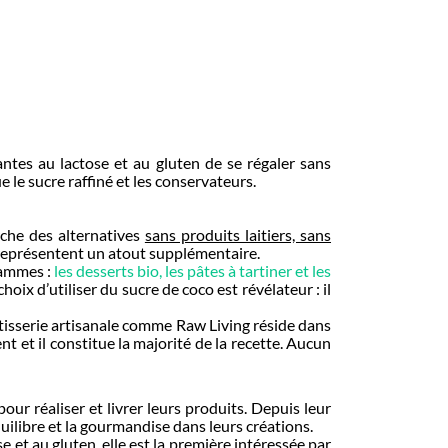
ntes au lactose et au gluten de se régaler sans
e le sucre raffiné et les conservateurs.
rche des alternatives
sans produits laitiers, sans
le représentent un atout supplémentaire.
gammes :
les desserts bio, les pâtes à tartiner et les
hoix d’utiliser du sucre de coco est révélateur : il
pâtisserie artisanale comme Raw Living réside dans
ent et il constitue la majorité de la recette. Aucun
ur réaliser et livrer leurs produits. Depuis leur
quilibre et la gourmandise dans leurs créations.
e et au gluten, elle est la première intéressée par