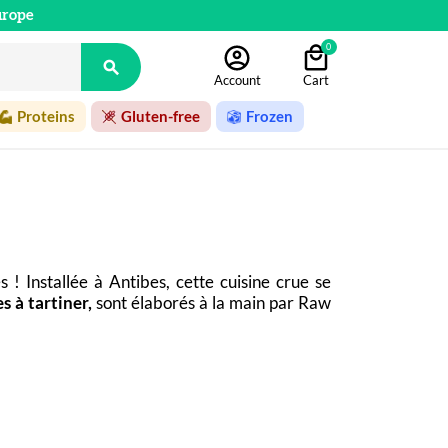
urope
0

Account
Cart
Proteins
Gluten-free
Frozen
! Installée à Antibes, cette cuisine crue se 
s à tartiner,
 sont élaborés à la main par Raw 
 attrayants et savoureux. Sans huile de palme, 
ique en ligne !