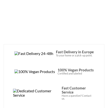
bien : ils créent des produits au 
Nutri-
Score A
, qui offrent un profil nutritionnel 
intéressant. Les recettes sont toutes 
basées sur une boisson fermentée, qui a 
l’avantage d’être 
sans allergènes
.
Au final, la gamme profite à de 
nombreuses personnes, car elle est 
exempte : de soja, d’huile de palme, de 
lactose, de gluten, de coco et autres 
allergènes majeurs.
Fast Delivery in Europe
To your home or a pick-up point.
100% Vegan Products
Certified and labeled
Fast Customer
Service
Have a question? Contact
us.