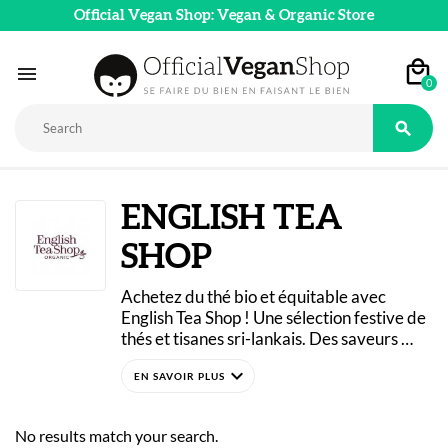
Official Vegan Shop: Vegan & Organic Store

0

ENGLISH TEA
SHOP
Achetez du thé bio et équitable avec 
English Tea Shop ! Une sélection festive de 
thés et tisanes sri-lankais. Des saveurs 
classiques aux mélanges les plus originaux, 
expand_more
faites le choix d’un thé de qualité, non 
exposé aux pesticides.
Depuis 2010, la marque collabore avec de 
No results match your search.
petits agriculteurs, payés au prix juste. Des 