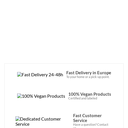
familles qui cultivent des feuilles de thé de 
manière raisonnée et durable.
Retrouvez les calendriers de l’avent 
English Tea Shop dans une sélection 
certifiée bio et équitable !
Fast Delivery in Europe
To your home or a pick-up point.
100% Vegan Products
Certified and labeled
Fast Customer
Service
Have a question? Contact
us.