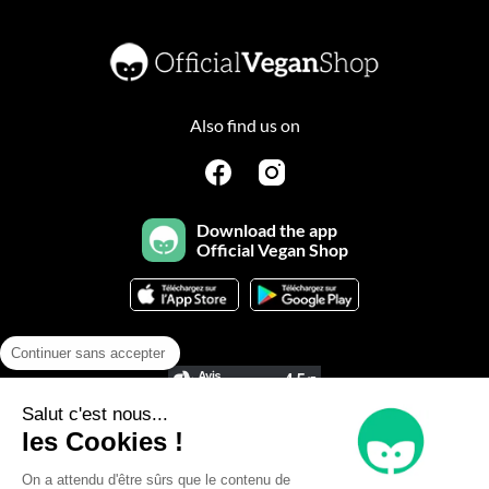
Also find us on
Download the app
Official Vegan Shop
Continuer sans accepter
Salut c'est nous...
les Cookies !

Help & Information
On a attendu d'être sûrs que le contenu de