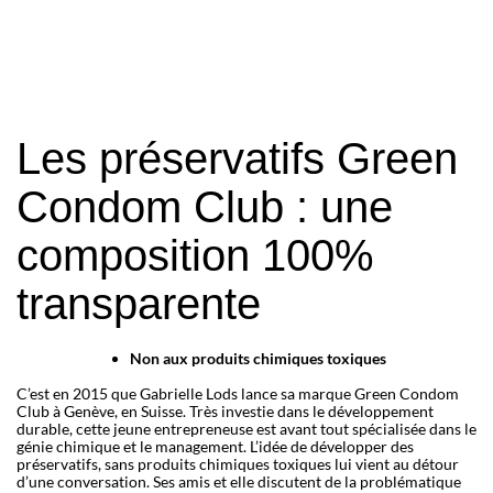
les préservatifs Green Condom Club sont 
sans parabène, sans spermicide et au latex 
de qualité premium. 
Une composition claire et honnête, sans 
superflu, avec des packagings éco-
friendly… C’est sur notre boutique en ligne 
Les préservatifs Green
!
Condom Club : une
composition 100%
transparente
Non aux produits chimiques toxiques
C’est en 2015 que Gabrielle Lods lance sa marque Green Condom
Club à Genève, en Suisse. Très investie dans le développement
durable, cette jeune entrepreneuse est avant tout spécialisée dans le
génie chimique et le management. L’idée de développer des
préservatifs, sans produits chimiques toxiques lui vient au détour
d’une conversation. Ses amis et elle discutent de la problématique