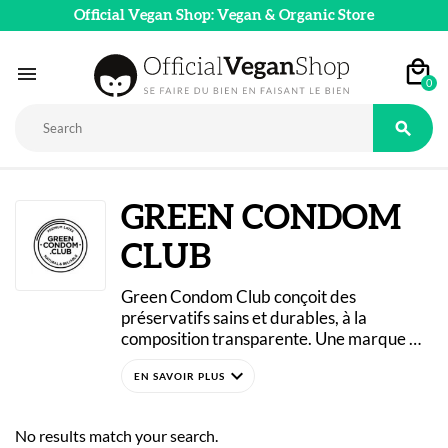
Official Vegan Shop: Vegan & Organic Store

0

GREEN CONDOM
CLUB
Green Condom Club conçoit des 
préservatifs sains et durables, à la 
composition transparente. Une marque 
suisse engagée dans une démarche 
expand_more
écologique et éthique, avec des produits 
certifiés vegan et non testés sur les 
animaux !
No results match your search.
Aucun produit chimique nocif n’est utilisé : 